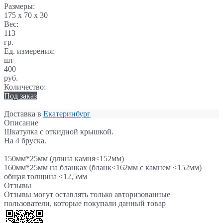
Размеры:
175 x 70 x 30
Вес:
113
гр.
Ед. измерения:
шт
400
руб.
Количество:
Под заказ
Доставка в
Екатеринбург
Описание
Шкатулка с откидной крышкой.
На 4 бруска.
150мм*25мм (длина камня<152мм)
160мм*25мм на бланках (бланк<162мм с камнем <152мм)
общая толщина <12,5мм
Отзывы
Отзывы могут оставлять только авторизованные
пользователи, которые покупали данный товар